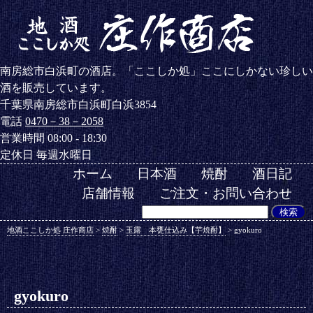
南房総市白浜町の酒店。「ここしか処」ここにしかない珍しい
酒を販売しています。
千葉県南房総市白浜町白浜3854
電話
0470－38－2058
営業時間 08:00 - 18:30
定休日 毎週水曜日
ホーム
日本酒
焼酎
酒日記
店舗情報
ご注文・お問い合わせ
地酒ここしか処 庄作商店
>
焼酎
>
玉露 本甕仕込み【芋焼酎】
>
gyokuro
gyokuro