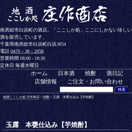
南房総市白浜町の酒店。「ここしか処」ここにしかない珍しい
酒を販売しています。
千葉県南房総市白浜町白浜3854
電話
0470－38－2058
営業時間 08:00 - 18:30
定休日 毎週水曜日
ホーム
日本酒
焼酎
酒日記
店舗情報
ご注文・お問い合わせ
地酒ここしか処 庄作商店
>
焼酎
>
玉露 本甕仕込み【芋焼酎】
玉露 本甕仕込み【芋焼酎】