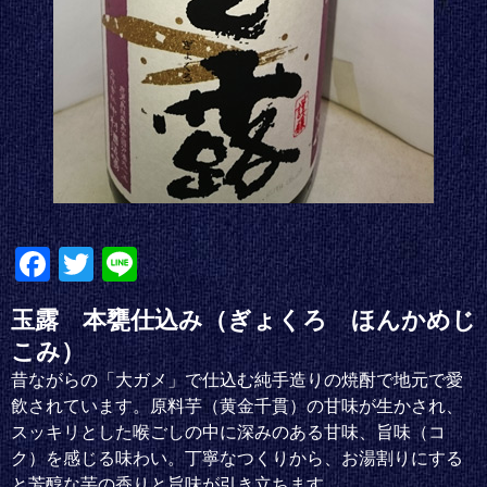
Fa
T
Li
ce
wi
ne
玉露 本甕仕込み（ぎょくろ ほんかめじ
bo
tte
こみ）
ok
r
昔ながらの「大ガメ」で仕込む純手造りの焼酎で地元で愛
飲されています。原料芋（黄金千貫）の甘味が生かされ、
スッキリとした喉ごしの中に深みのある甘味、旨味（コ
ク）を感じる味わい。丁寧なつくりから、お湯割りにする
と芳醇な芋の香りと旨味が引き立ちます。