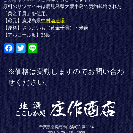
原料のサツマイモは鹿児島県大隈半島で契約栽培された
「黄金千貫」を使用。
【蔵元】鹿児島県
中村酒造場
【原料】さつまいも（黄金千貫）・米麹
【アルコール度】25度
Fa
T
Li
ce
wi
ne
bo
tte
※価格は変動しますのでお問い合わ
ok
r
せください。
千葉県南房総市白浜町白浜3854
電話
0470－38－2058