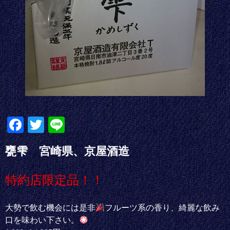
Fa
T
Li
ce
wi
ne
甕雫 宮崎県、京屋酒造
bo
tte
ok
r
特約店限定品！！
大勢で飲む機会には是非
フルーツ系の香り、綺麗な飲み
口を味わい下さい。