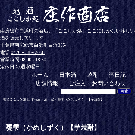
南房総市白浜町の酒店。「ここしか処」ここにしかない珍しい
酒を販売しています。
千葉県南房総市白浜町白浜3854
電話
0470－38－2058
営業時間 08:00 - 18:30
定休日 毎週水曜日
ホーム
日本酒
焼酎
酒日記
店舗情報
ご注文・お問い合わせ
地酒ここしか処 庄作商店
>
酒日記
>
甕雫（かめしずく）【芋焼酎】
甕雫（かめしずく）【芋焼酎】