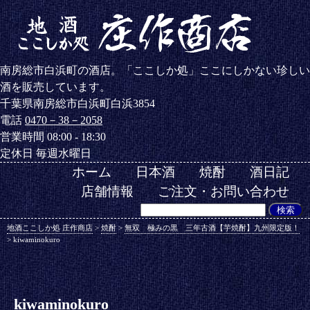
南房総市白浜町の酒店。「ここしか処」ここにしかない珍しい
酒を販売しています。
千葉県南房総市白浜町白浜3854
電話
0470－38－2058
営業時間 08:00 - 18:30
定休日 毎週水曜日
ホーム
日本酒
焼酎
酒日記
店舗情報
ご注文・お問い合わせ
地酒ここしか処 庄作商店
>
焼酎
>
無双 極みの黒 三年古酒【芋焼酎】九州限定版！
>
kiwaminokuro
kiwaminokuro