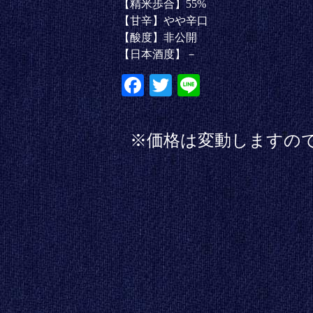
【精米歩合】55%
【甘辛】やや辛口
【酸度】非公開
【日本酒度】－
Fa
T
Li
ce
wi
ne
bo
tte
※価格は変動しますの
ok
r