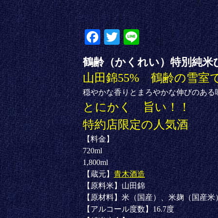
Fa
T
Li
ce
wi
ne
鶴齢（かくれい）特別純米
bo
tte
山田錦55% 鶴齢の雪室
ok
r
穏やかな香りとまろやかな伸びのある
とにかく 旨い！！
特約店限定の人気酒
【料金】
720ml
1,800ml
【蔵元】
青木酒造
【原料米】山田錦
【原材料】米（国産）、米麹（国産米
【アルコール度数】16.7度