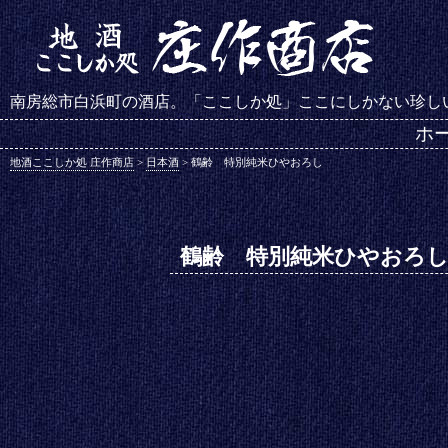
南房総市白浜町の酒店。「ここしか処」ここにしかない珍し
ホ
地酒ここしか処 庄作商店
>
日本酒
>
鶴齢 特別純米ひやおろし
鶴齢 特別純米ひやおろ