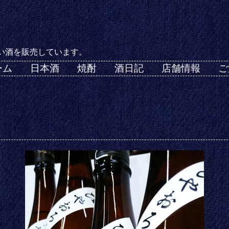
い酒を販売しています。
ーム
日本酒
焼酎
酒日記
店舗情報
ご
し