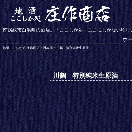
南房総市白浜町の酒店。「ここしか処」ここにしかない珍し
ホ
地酒ここしか処 庄作商店
>
日本酒
>
川鶴 特別純米生原酒
川鶴 特別純米生原酒