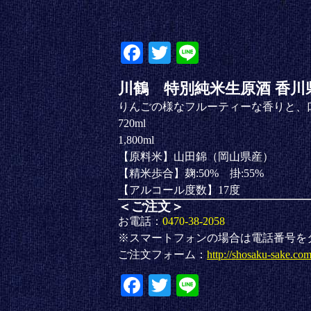
Fa
T
Li
ce
wi
ne
川鶴 特別純米生原酒 香川
bo
tte
りんごの様なフルーティーな香りと、
ok
r
720ml
1,800ml
【原料米】山田錦（岡山県産）
【精米歩合】麹:50% 掛:55%
【アルコール度数】17度
＜ご注文＞
お電話：
0470-38-2058
※スマートフォンの場合は電話番号を
ご注文フォーム：
http://shosaku-sake.co
Fa
T
Li
ce
wi
ne