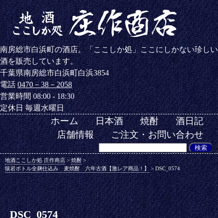
南房総市白浜町の酒店。「ここしか処」ここにしかない珍しい
酒を販売しています。
千葉県南房総市白浜町白浜3854
電話
0470－38－2058
営業時間 08:00 - 18:30
定休日 毎週水曜日
ホーム
日本酒
焼酎
酒日記
店舗情報
ご注文・お問い合わせ
地酒ここしか処 庄作商店
>
焼酎
>
猿岩ボトル全麹仕込み 麦焼酎 六年古酒【激レア商品！】
>
DSC_0574
DSC_0574