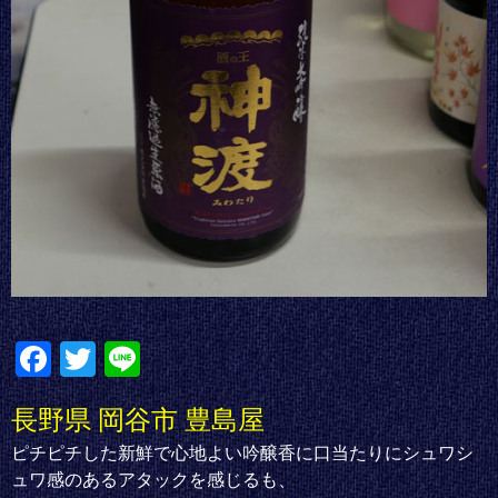
Fa
T
Li
ce
wi
ne
長野県 岡谷市 豊島屋
bo
tte
ピチピチした新鮮で心地よい吟醸香に口当たりにシュワシ
ok
r
ュワ感のあるアタックを感じるも、