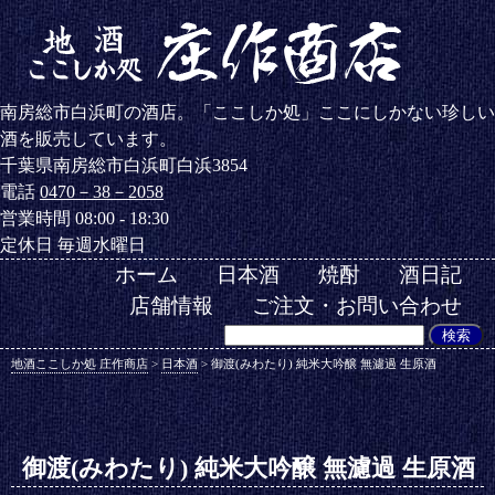
南房総市白浜町の酒店。「ここしか処」ここにしかない珍しい
酒を販売しています。
千葉県南房総市白浜町白浜3854
電話
0470－38－2058
営業時間 08:00 - 18:30
定休日 毎週水曜日
ホーム
日本酒
焼酎
酒日記
店舗情報
ご注文・お問い合わせ
地酒ここしか処 庄作商店
>
日本酒
>
御渡(みわたり) 純米大吟醸 無濾過 生原酒
御渡(みわたり) 純米大吟醸 無濾過 生原酒