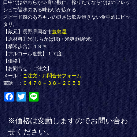
口中ではやわらかい旨い酸に、搾りたてならではのフレッ
シュで旨味のある味わいが広がる。
スピード感のあるキレの良さは飲み飽きない食中酒にピッ
タリ。
【蔵元】長野県岡谷市
豊島屋
【原材料】米(しらかば錦)・米麹(国産米)
【精米歩合】４９％
【アルコール度数】１７度
【価格】
【お問合せ・ご注文】
メール：
ご注文・お問合せフォーム
電話 ：
０４７０－３８－２０５８
Fa
T
Li
ce
wi
ne
bo
tte
※価格は変動しますのでお問い合わ
ok
r
せください。