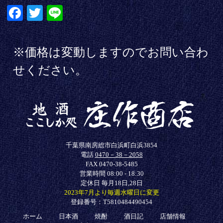
Fa
T
Li
ce
wi
ne
bo
tte
※価格は変動しますのでお問い合わ
ok
r
せください。
千葉県南房総市白浜町白浜3854
電話
0470－38－2058
FAX 0470-38-5485
営業時間 08:00 - 18:30
定休日 毎月18日,28日
2023年7月より毎週水曜日に変更
登録番号：T5810484490454
ホーム
日本酒
焼酎
酒日記
店舗情報