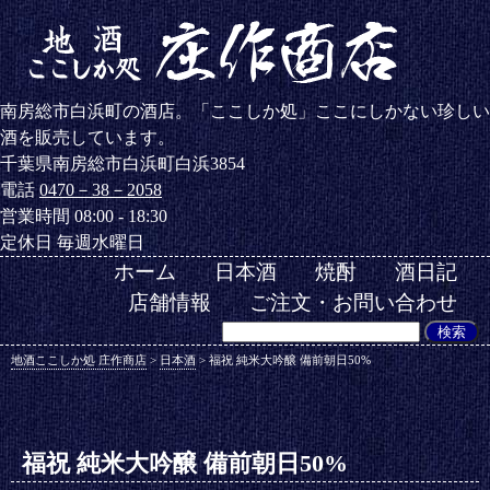
南房総市白浜町の酒店。「ここしか処」ここにしかない珍しい
酒を販売しています。
千葉県南房総市白浜町白浜3854
電話
0470－38－2058
営業時間 08:00 - 18:30
定休日 毎週水曜日
ホーム
日本酒
焼酎
酒日記
店舗情報
ご注文・お問い合わせ
地酒ここしか処 庄作商店
>
日本酒
>
福祝 純米大吟醸 備前朝日50%
福祝 純米大吟醸 備前朝日50%