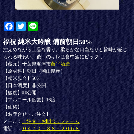
Fa
T
Li
ce
wi
ne
福祝 純米大吟醸 備前朝日50%
bo
tte
控えめながら上品な香り。柔らかな口当たりと旨味が感じ
ok
r
られる味わい。後口のキレは食中酒にピッタリ。
【蔵元】千葉県君津市
藤平酒造
【原材料】朝日（岡山県産）
【精米歩合】50%
【日本酒度】非公開
【酸度】非公開
【アルコール度数】16度
【価格】
【お問合せ・ご注文】
メール：
ご注文・お問合せフォーム
電話 ：
０４７０－３８－２０５８