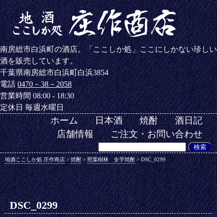
南房総市白浜町の酒店。「ここしか処」ここにしかない珍しい
酒を販売しています。
千葉県南房総市白浜町白浜3854
電話
0470－38－2058
営業時間 08:00 - 18:30
定休日 毎週水曜日
ホーム
日本酒
焼酎
酒日記
店舗情報
ご注文・お問い合わせ
地酒ここしか処 庄作商店
>
焼酎
>
照葉樹林 全芋焼酎
>
DSC_0299
DSC_0299