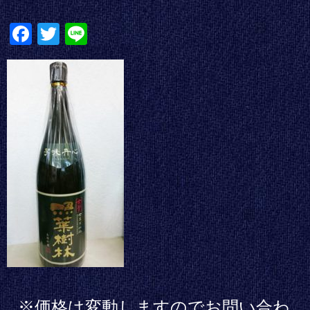
Fa
T
Li
ce
wi
ne
bo
tte
ok
r
※価格は変動しますのでお問い合わ