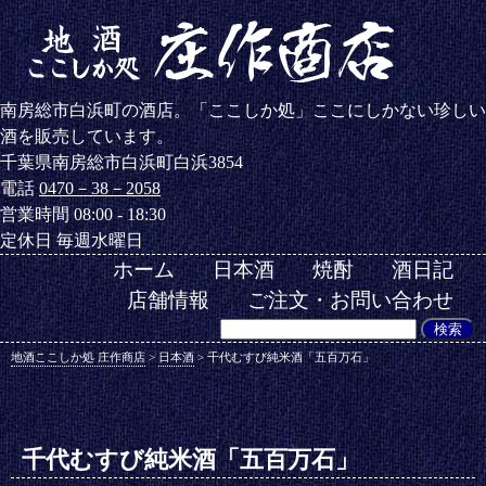
南房総市白浜町の酒店。「ここしか処」ここにしかない珍しい
酒を販売しています。
千葉県南房総市白浜町白浜3854
電話
0470－38－2058
営業時間 08:00 - 18:30
定休日 毎週水曜日
ホーム
日本酒
焼酎
酒日記
店舗情報
ご注文・お問い合わせ
地酒ここしか処 庄作商店
>
日本酒
>
千代むすび純米酒「五百万石」
千代むすび純米酒「五百万石」