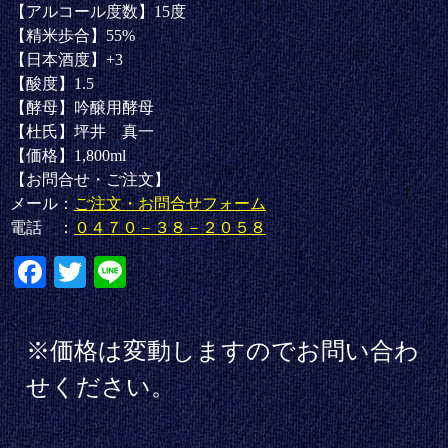
【アルコール度数】15度
【精米歩合】55%
【日本酒度】+3
【酸度】1.5
【酵母】吟醸用酵母
【杜氏】坪井 真一
【価格】1,800ml
【お問合せ・ご注文】
メール：
ご注文・お問合せフォーム
電話 ：
０４７０－３８－２０５８
Fa
T
Li
ce
wi
ne
bo
tte
※価格は変動しますのでお問い合わ
ok
r
せください。