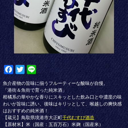
Fa
T
Li
ce
wi
ne
魚介産物の旨味に揃うフルーティーな酸味が自慢。
bo
tte
「港街＆魚街で育った純米酒」
ok
r
柑橘系の華やかな香りにスキッとした飲み口と中濃度の味
わいが旨味に誘い、後味はキリッとして、喉越しの爽快感
はおすすめの純米酒！
【蔵元】鳥取県境港市大正町
千代むすび酒造
【原材米】米（国産：五百万石）米麹（国産米）