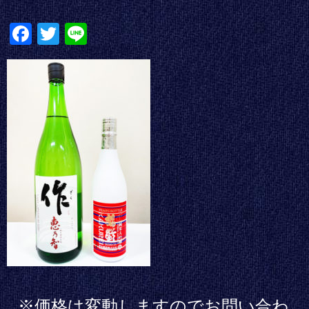
Fa
T
Li
ce
wi
ne
bo
tte
ok
r
※価格は変動しますのでお問い合わ