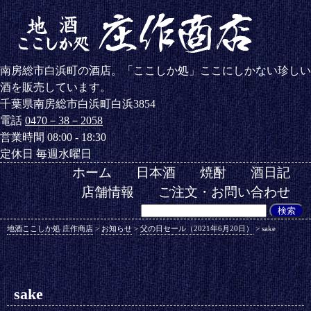
南房総市白浜町の酒店。「ここしか処」ここにしかない珍しい
酒を販売しています。
千葉県南房総市白浜町白浜3854
電話
0470－38－2058
営業時間 08:00 - 18:30
定休日 毎週水曜日
ホーム
日本酒
焼酎
酒日記
店舗情報
ご注文・お問い合わせ
地酒ここしか処 庄作商店
>
お知らせ
>
父の日セール（2021年6月20日）
>
sake
sake