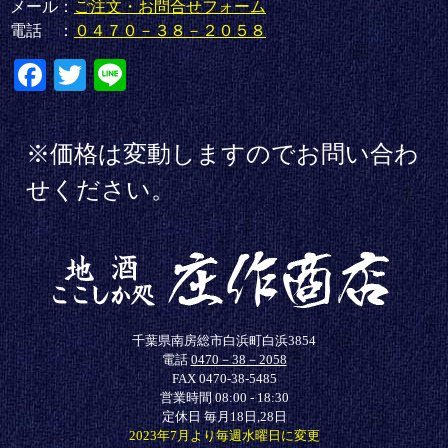
メール：
ご注文・お問合せフォーム
電話 ：
０４７０－３８－２０５８
Fa
T
Li
ce
wi
ne
bo
tte
※価格は変動しますのでお問い合わ
ok
r
せください。
千葉県南房総市白浜町白浜3854
電話
0470－38－2058
FAX 0470-38-5485
営業時間 08:00 - 18:30
定休日 毎月18日,28日
2023年7月より毎週水曜日に変更