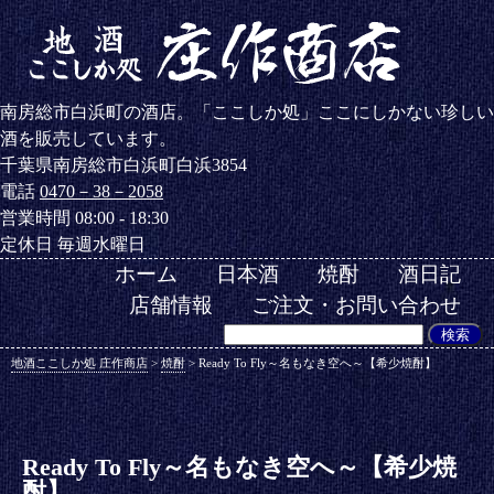
南房総市白浜町の酒店。「ここしか処」ここにしかない珍しい
酒を販売しています。
千葉県南房総市白浜町白浜3854
電話
0470－38－2058
営業時間 08:00 - 18:30
定休日 毎週水曜日
ホーム
日本酒
焼酎
酒日記
店舗情報
ご注文・お問い合わせ
地酒ここしか処 庄作商店
>
焼酎
>
Ready To Fly～名もなき空へ～【希少焼酎】
Ready To Fly～名もなき空へ～【希少焼
酎】