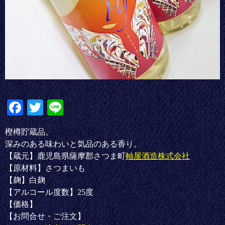
Fa
T
Li
ce
wi
ne
樫樽貯蔵品。
bo
tte
深みのある味わいと気品のある香り。
ok
r
【蔵元】鹿児島県薩摩郡さつま町
軸屋酒造株式会社
【原材料】さつまいも
【麹】白麹
【アルコール度数】25度
【価格】
【お問合せ・ご注文】