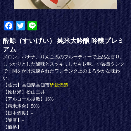
Fa
T
Li
ce
wi
ne
酔鯨（すいげい） 純米大吟醸 吟醸プレミ
bo
tte
アム
ok
r
メロン、バナナ、りんご系のフルーティーで上品な香り。
しっかりとした酸味とスッキリしたキレ味。小容量タンク
で手間をかけ洗練されたワンランク上のまろやかな味わ
い。
【蔵元】高知県高知市
酔鯨酒造
【原材米】松山三井
【アルコール度数】16%
【精米歩合】50%
【日本酒度】–
【酸度】–
【価格】