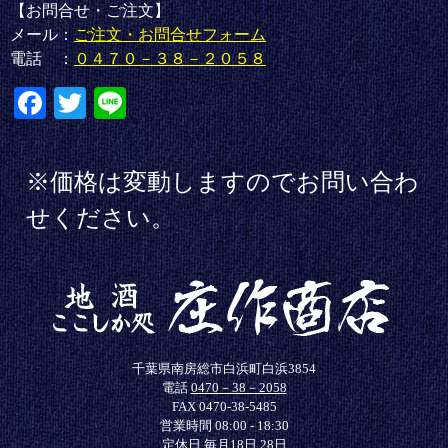
【お問合せ・ご注文】
メール：
ご注文・お問合せフォーム
電話 ：
０４７０－３８－２０５８
Fa
T
Li
ce
wi
ne
bo
tte
※価格は変動しますのでお問い合わ
ok
r
せください。
千葉県南房総市白浜町白浜3854
電話
0470－38－2058
FAX 0470-38-5485
営業時間 08:00 - 18:30
定休日 毎月18日,28日