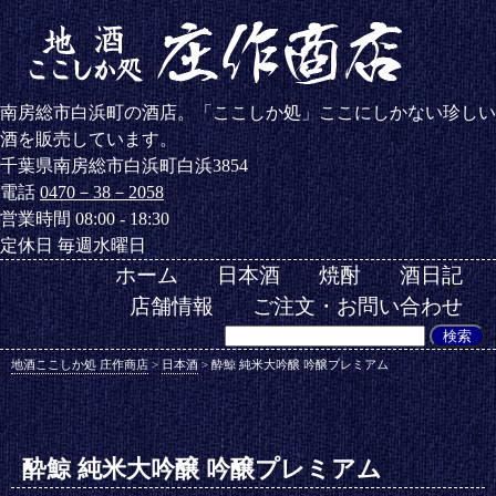
南房総市白浜町の酒店。「ここしか処」ここにしかない珍しい
酒を販売しています。
千葉県南房総市白浜町白浜3854
電話
0470－38－2058
営業時間 08:00 - 18:30
定休日 毎週水曜日
ホーム
日本酒
焼酎
酒日記
店舗情報
ご注文・お問い合わせ
地酒ここしか処 庄作商店
>
日本酒
>
酔鯨 純米大吟醸 吟醸プレミアム
酔鯨 純米大吟醸 吟醸プレミアム