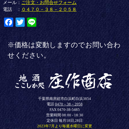
メール：
ご注文・お問合せフォーム
電話 ：
０４７０－３８－２０５８
Fa
T
Li
ce
wi
ne
bo
tte
※価格は変動しますのでお問い合わ
ok
r
せください。
千葉県南房総市白浜町白浜3854
電話
0470－38－2058
FAX 0470-38-5485
営業時間 08:00 - 18:30
定休日 毎月18日,28日
2023年7月より毎週水曜日に変更