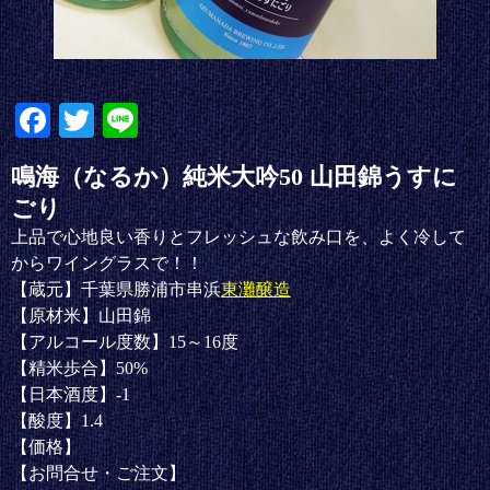
Fa
T
Li
ce
wi
ne
鳴海（なるか）純米大吟50 山田錦うすに
bo
tte
ごり
ok
r
上品で心地良い香りとフレッシュな飲み口を、よく冷して
からワイングラスで！！
【蔵元】千葉県勝浦市串浜
東灘醸造
【原材米】山田錦
【アルコール度数】15～16度
【精米歩合】50%
【日本酒度】-1
【酸度】1.4
【価格】
【お問合せ・ご注文】