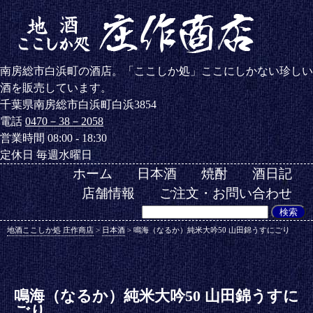
南房総市白浜町の酒店。「ここしか処」ここにしかない珍しい
酒を販売しています。
千葉県南房総市白浜町白浜3854
電話
0470－38－2058
営業時間 08:00 - 18:30
定休日 毎週水曜日
ホーム
日本酒
焼酎
酒日記
店舗情報
ご注文・お問い合わせ
地酒ここしか処 庄作商店
>
日本酒
>
鳴海（なるか）純米大吟50 山田錦うすにごり
鳴海（なるか）純米大吟50 山田錦うすに
ごり