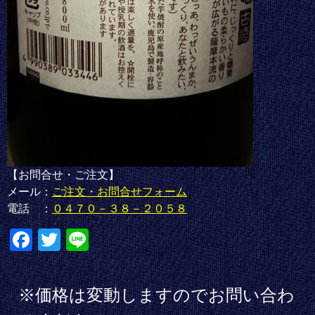
【お問合せ・ご注文】
メール：
ご注文・お問合せフォーム
電話 ：
０４７０－３８－２０５８
Fa
T
Li
ce
wi
ne
bo
tte
※価格は変動しますのでお問い合わ
ok
r