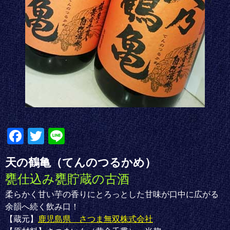
Fa
T
Li
ce
wi
ne
天の鶴亀（てんのつるかめ）
bo
tte
甕仕込み甕貯蔵の古酒
ok
r
柔らかく甘い芋の香りにとろっとした甘味が口中に広がる
余韻へ続く飲み口！
【蔵元】
鹿児島県 さつま無双株式会社