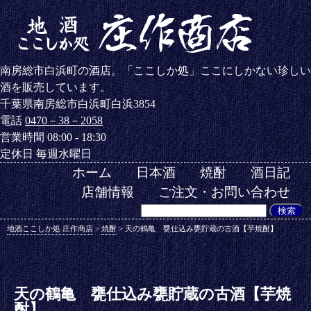
南房総市白浜町の酒店。「ここしか処」ここにしかない珍しい
酒を販売しています。
千葉県南房総市白浜町白浜3854
電話
0470－38－2058
営業時間 08:00 - 18:30
定休日 毎週水曜日
ホーム
日本酒
焼酎
酒日記
店舗情報
ご注文・お問い合わせ
地酒ここしか処 庄作商店
>
焼酎
>
天の鶴亀 甕仕込み甕貯蔵の古酒【芋焼酎】
天の鶴亀 甕仕込み甕貯蔵の古酒【芋焼
酎】